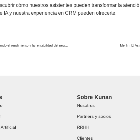
cubrir cómo nuestros asistentes pueden transformar la atención
de IA y nuestra experiencia en CRM pueden ofrecerte.
La importancia de la administración de bases de datos: Protegiendo el rendimiento y la rentabilidad del negocio
Merlín: El A
s
Sobre Kunan
o
Nosotros
h
Partners y socios
Artificial
RRHH
Clientes