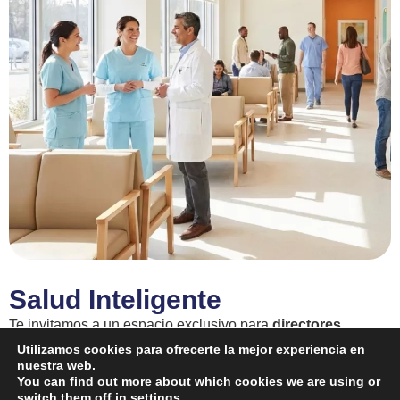
Salud Inteligente
Te invitamos a un espacio exclusivo para
directores
médicos, administrativos de hospitales y equipos de
Utilizamos cookies para ofrecerte la mejor experiencia en
nuestra web.
investigación en enfermedades crónicas de clínicas y
You can find out more about which cookies we are using or
sanatorios.
switch them off in
settings
.