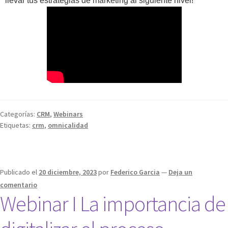
llevar tus estrategias de marketing al siguiente nivel!
Categorías:
CRM
,
Webinars
Etiquetas:
crm
,
omnicalidad
Publicado el
20 diciembre, 2023
por
Federico Garcia
—
Deja un
comentario
Webinar I La importancia de