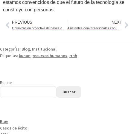
estamos convencidos de que el futuro de la tecnología se
construye con personas.
PREVIOUS
NEXT
Optimización proactiva de bases de datos: el valor diferencial del DBA Remoto
Asistentes conversacionales con IA generativa para empresas
Categorías:
Blog
,
Institucional
Etiquetas:
kunan
,
recursos humanos
,
rrhh
Buscar
Buscar
Blog
Casos de éxito