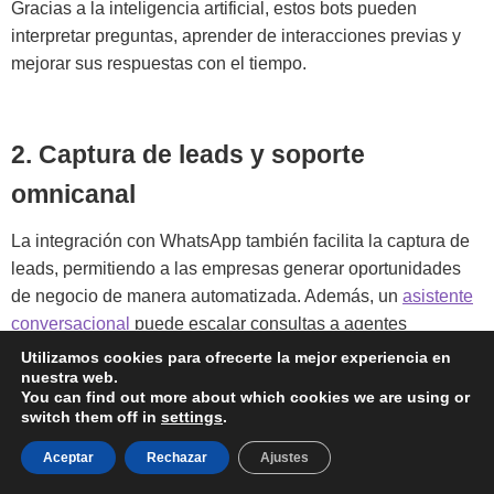
Gracias a la inteligencia artificial, estos bots pueden
interpretar preguntas, aprender de interacciones previas y
mejorar sus respuestas con el tiempo.
2. Captura de leads y soporte
omnicanal
La integración con WhatsApp también facilita la captura de
leads, permitiendo a las empresas generar oportunidades
de negocio de manera automatizada. Además, un
asistente
conversacional
puede escalar consultas a agentes
humanos cuando sea necesario, garantizando una
Utilizamos cookies para ofrecerte la mejor experiencia en
nuestra web.
experiencia del cliente sin fricciones.
You can find out more about which cookies we are using or
switch them off in
settings
.
Aceptar
Rechazar
Ajustes
3. Reducción de costos operativos