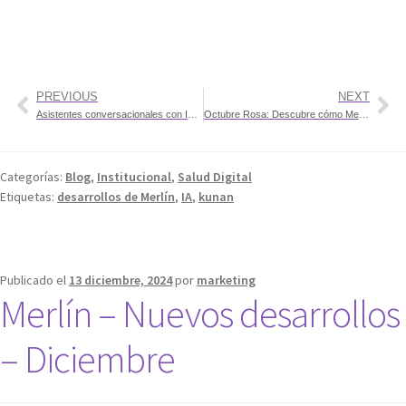
PREVIOUS
NEXT
Asistentes conversacionales con IA generativa para empresas
Octubre Rosa: Descubre cómo Merlín ayuda a las clínicas a promover la prevención del cáncer de mama
Categorías:
Blog
,
Institucional
,
Salud Digital
Etiquetas:
desarrollos de Merlín
,
IA
,
kunan
Publicado el
13 diciembre, 2024
por
marketing
Merlín – Nuevos desarrollos
– Diciembre